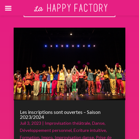
RETOUR AUX ACTUALITÉS
Les inscriptions sont ouvertes – Saison
2023/2024
Juil 3, 2023
|
Improvisation théâtrale
,
Danse
,
Développement personnel
,
Ecriture intuitive
,
Formation
,
Impro
,
Improvisation danse
,
Prise de