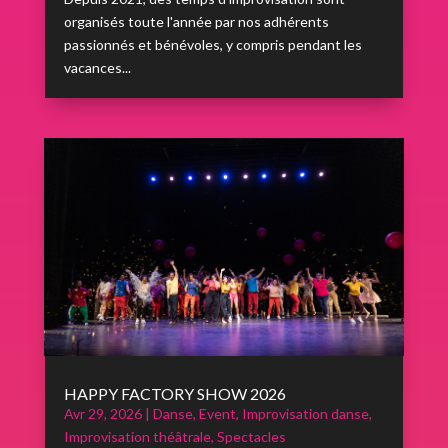
organisés toute l'année par nos adhérents
passionnés et bénévoles, y compris pendant les
vacances...
HAPPY FACTORY SHOW 2026
Avr 29, 2026
|
Danse
,
Event
,
Improvisation danse
,
Improvisation théâtrale
,
Spectacles