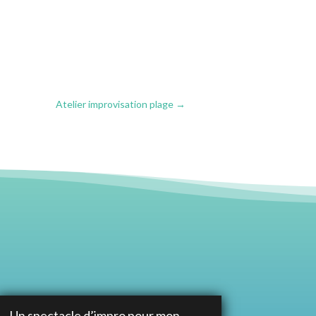
Atelier improvisation plage
→
Un spectacle d’impro pour mon