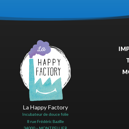
IM
M
La Happy Factory
Incubateur de douce folie
8 rue Frédéric Bazille
34000 – MONTPELLIER