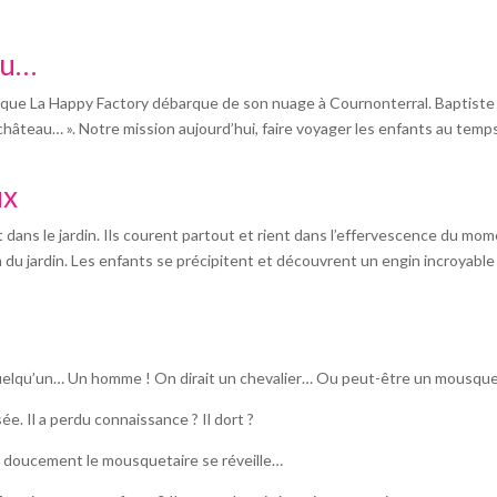
r
au…
in que La Happy Factory débarque de son nuage à Cournonterral. Baptiste 
hâteau… ». Notre mission aujourd’hui, faire voyager les enfants au temps
ux
 dans le jardin. Ils courent partout et rient dans l’effervescence du mo
du jardin. Les enfants se précipitent et découvrent un engin incroyable
 a quelqu’un… Un homme ! On dirait un chevalier… Ou peut-être un mousque
sée. Il a perdu connaissance ? Il dort ?
t doucement le mousquetaire se réveille…