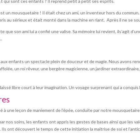
t qui sont ces enfants ? Il reprend petit à petit ses esprits.
 c’est un mousquetaire ! Il était chez un ami, un inventeur hors du commun
as pris au sérieux et était monté dans la machine en riant. Après il ne se so
 que son ami lui a confié une valise. Sa mémoire lui revient, ils’agit d’un
e…
ir aux enfants un spectacle plein de douceur et de magie. Nous avons re
folée, un roi rêveur, une bergère magicienne, un jardiner extraordinaire
laissé libre court à leur imagination. Un voyage surprenant qui a conquis l
res
ipé à une leçon de maniement de l’épée, conduite par notre mousquetaire
nos soins, les enfants ont appris les gestes de bases ainsi que les vale
. Ils ont découvert le temps de cette initiation la maîtrise de soi et l’anti