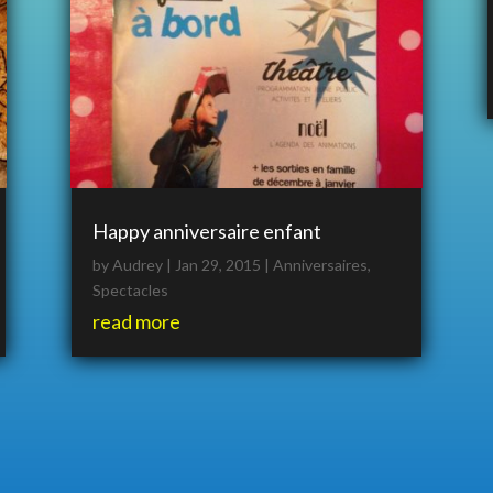
Happy anniversaire enfant
by
Audrey
|
Jan 29, 2015
|
Anniversaires
,
Spectacles
read more