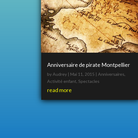
Anniversaire de pirate Montpellier
by
Audrey
|
Mai 11, 2015
|
Anniversaires
,
Activité enfant
,
Spectacles
read more