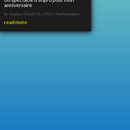
anniversaire
by
Audrey
|
Août 14, 2014
|
Anniversaires
read more