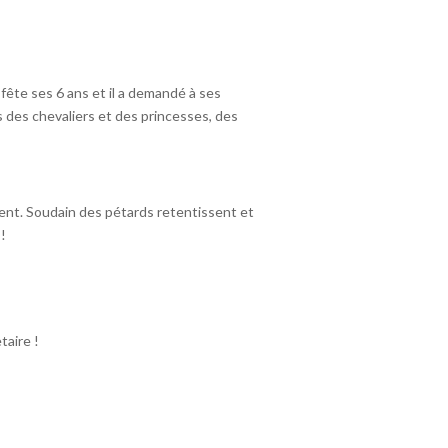
fête ses 6 ans et il a demandé à ses
 des chevaliers et des princesses, des
ment. Soudain des pétards retentissent et
 !
taire !