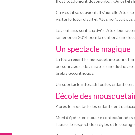
Il est totalement désorienté… Où est-il ? E
Ça y est il se souvient. Il s’appelle Atos,
visiter le futur disait-il. Atos ne l’avait p
Les enfants sont captivés. Atos leur raconte
ramener en 2014 pour la confier à une fé
Un spectacle magique
La fée a rejoint le mousquetaire pour offr
personnages : des pirates, une duchesse af
brebis excentriques.
Un spectacle interactif où les enfants ont 
L’école des mousquetai
Après le spectacle les enfants ont partic
Muni d’épées en mousse confectionnées par 
l’autre, le respect des règles et le courage