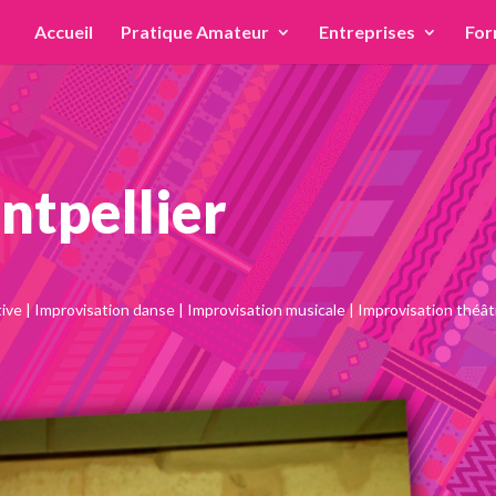
Accueil
Pratique Amateur
Entreprises
For
ntpellier
tive
|
Improvisation danse
|
Improvisation musicale
|
Improvisation théât