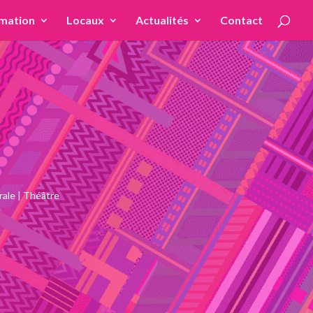
mation
Locaux
Actualités
Contact
rale
|
Théâtre