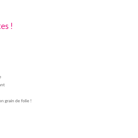
es !
e
ant
 grain de folie !