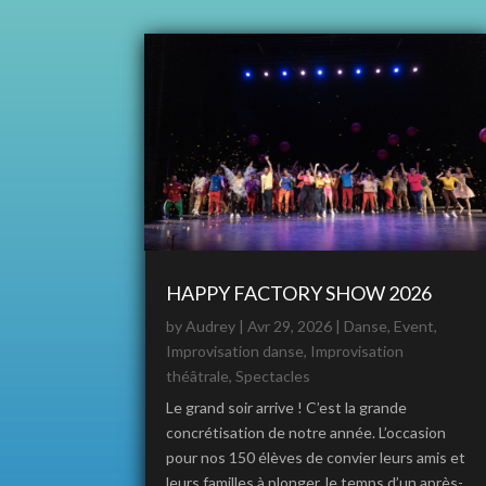
HAPPY FACTORY SHOW 2026
by
Audrey
|
Avr 29, 2026
|
Danse
,
Event
,
Improvisation danse
,
Improvisation
théâtrale
,
Spectacles
Le grand soir arrive ! C’est la grande
concrétisation de notre année. L’occasion
pour nos 150 élèves de convier leurs amis et
leurs familles à plonger, le temps d’un après-