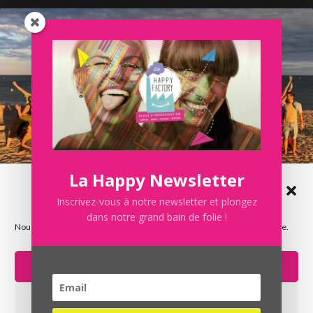
La Happy Newsletter
Gérer le consentement aux
cookies
Inscrivez-vous à notre newsletter et plongez
SUMMER IMPRO 2026 100% gratuit
dans notre grand bain de folie !
Nous utilisons des cookies pour optimiser notre site web et notre service.
Accepter
Refuser
La Happy Factory © 2021 – web design par
benjamin
M