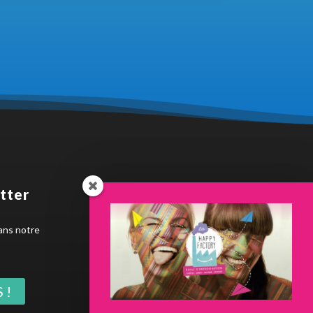
tter
Dernière news
ans notre
 !