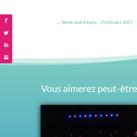
←
Week-end d'impro - 25/26 mars 2017
Vous aimerez peut-être