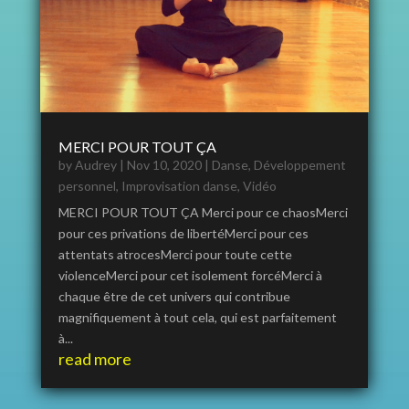
MERCI POUR TOUT ÇA
by
Audrey
|
Nov 10, 2020
|
Danse
,
Développement
personnel
,
Improvisation danse
,
Vidéo
MERCI POUR TOUT ÇA Merci pour ce chaosMerci
pour ces privations de libertéMerci pour ces
attentats atrocesMerci pour toute cette
violenceMerci pour cet isolement forcéMerci à
chaque être de cet univers qui contribue
magnifiquement à tout cela, qui est parfaitement
à...
read more