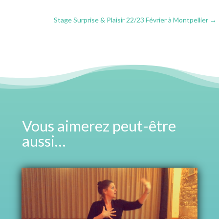
Stage Surprise & Plaisir 22/23 Février à Montpellier
→
Vous aimerez peut-être
aussi…