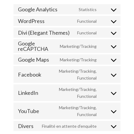
Google Analytics
Statistics
Consent
to
WordPress
Functional
Consent
service
to
Divi (Elegant Themes)
Functional
google-
Consent
service
analytics
Google
to
wordpress
Marketing/Tracking
reCAPTCHA
Consent
service
to
divi-
Google Maps
Marketing/Tracking
Consent
service
(elegant-
to
google-
themes)
Marketing/Tracking,
Facebook
service
recaptcha
Consent
Functional
google-
to
Marketing/Tracking,
maps
service
LinkedIn
Consent
Functional
facebook
to
Marketing/Tracking,
service
YouTube
Consent
Functional
linkedin
to
Divers
Finalité en attente d’enquête
service
Consent