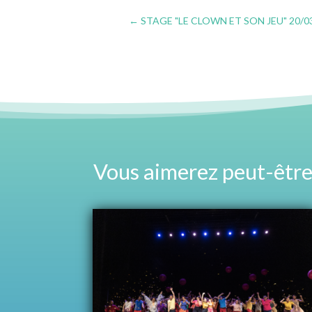
←
STAGE "LE CLOWN ET SON JEU" 20/0
Vous aimerez peut-être