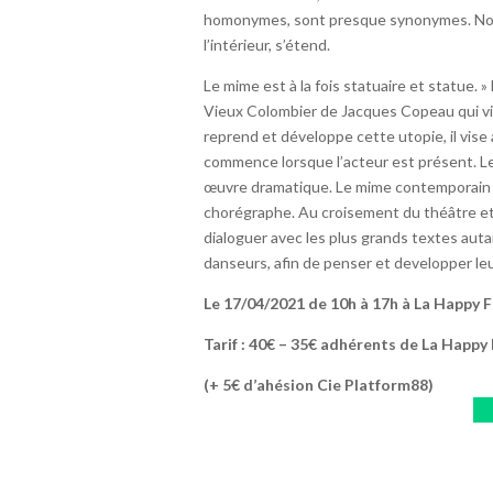
homonymes, sont presque synonymes. Notr
l’intérieur, s’étend.
Le mime est à la fois statuaire et statue.
Vieux Colombier de Jacques Copeau qui visa
reprend et développe cette utopie, il vise 
commence lorsque l’acteur est présent. Le 
œuvre dramatique. Le mime contemporain se
chorégraphe. Au croisement du théâtre et d
dialoguer avec les plus grands textes auta
danseurs, afin de penser et developper le
Le 17/04/2021 de 10h à 17h à La Happy 
Tarif : 40€ – 35€ adhérents de La Happy
(+ 5€ d’ahésion Cie Platform88)