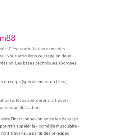
orm88
ée. C’est une initiation a une des
nel. Nous articulons ce stage en deux
création. Les bases techniques abordées
ion du corps (spécialement du tronc).
out p–se. Nous aborderons, a travers
aphorique de l’action.
voire l’interconnexion entre les deux qui
ourrait appeler la « comédie musculaire »
nt travailler, a partir des principes