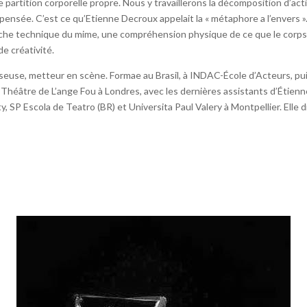
tition corporelle propre. Nous y travaillerons la décomposition d’actio
pensée. C’est ce qu’Etienne Decroux appelait la « métaphore a l’envers ».
che technique du mime, une compréhension physique de ce que le corps a 
de créativité.
e, metteur en scène. Formae au Brasil, à INDAC-École d’Acteurs, puis
 Théâtre de L’ange Fou à Londres, avec les dernières assistants d’Étien
 SP Escola de Teatro (BR) et Universita Paul Valery à Montpellier. Elle d