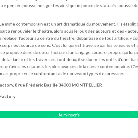
e pensée pousse nos gestes ainsi qu’un pouce de statuaire pousse des 
 » Le mime contemporain est un art dramatique du mouvement. Il s’établit 
it à renouveler le théâtre, alors sous le joug des auteurs et des « act
a replacer l’acteur au centre du théâtre, débarrasse de tout artifice, y co
corps est source de sens. C’est lui qui est traverse par les tensions et 
 propose donc de doter l’acteur d’un langage corporel propre qui lui per
e la danse et les traversant tout deux, il se donne les outils d’une dr
nt qu’avec les courants les plus avances de la danse contemporaine. C’est
ur art propre en le confrontant a de nouveaux types d’expression.
Factory, 8 rue Frédéric Bazille 34000 MONTPELLIER
 Factory
Je m’inscris