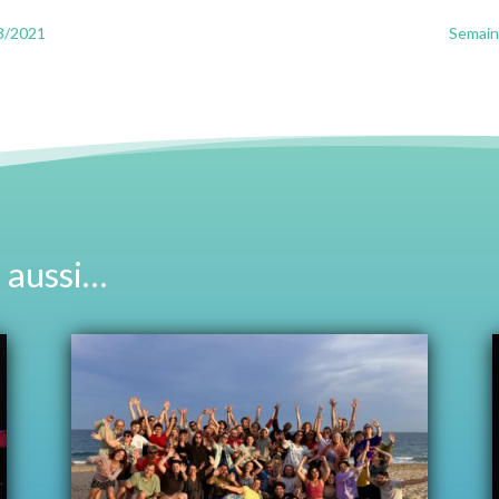
3/2021
Semaine
 aussi…