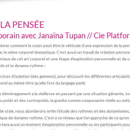
LA PENSÉE
orain avec Janaïna Tupan // Cie Platf
orer comment le corps peut être le véhicule d’une expression de la pens
 le mime corporel dramatique. C’est aussi un travail de création person
taux de cet art corporel et une étape d’exploration personnelle et de 
oids et le dynamo-rythme :
rcices d’isolation (des gammes), pour découvrir les différentes articulat
orel au même titre qu’elle l’est du langage parlé.
de déménagement a la vieillesse en passant par une situation gênante, t
ion du poids et des contrepoids, la gravite comme composante réelle ou mét
 de style, nous aborderons enfin l’étude des rythmes et des dynamismes, 
que de dynamo-rythme. C’est a ce niveau que l’on approche de ce qu’on p
tera aussi un moment d’exploration personnelle ou les participants pourro