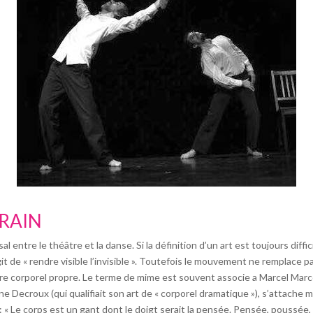
RAIN
entre le théâtre et la danse. Si la définition d’un art est toujours diffic
it de « rendre visible l’invisible ». Toutefois le mouvement ne remplace pa
tre corporel propre. Le terme de mime est souvent associe a Marcel Marceau
Decroux (qui qualifiait son art de « corporel dramatique »), s’attache moi
: « Le corps est un gant dont le doigt serait la pensée. Pensée, poussée