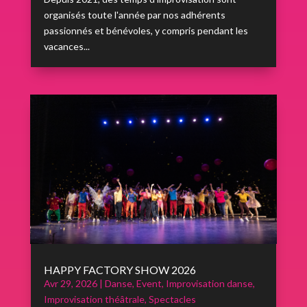
organisés toute l'année par nos adhérents
passionnés et bénévoles, y compris pendant les
vacances...
HAPPY FACTORY SHOW 2026
Avr 29, 2026
|
Danse
,
Event
,
Improvisation danse
,
Improvisation théâtrale
,
Spectacles