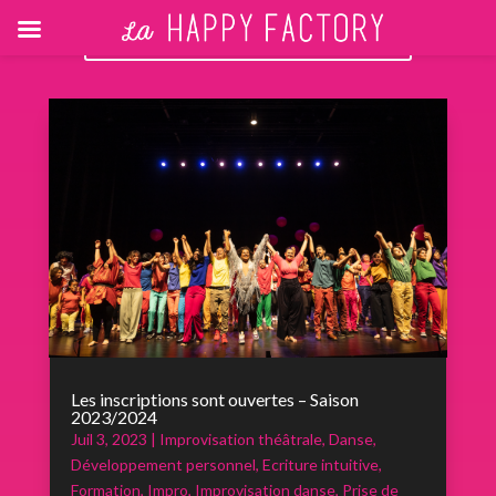
RETOUR AUX ACTUALITÉS
Les inscriptions sont ouvertes – Saison
2023/2024
Juil 3, 2023
|
Improvisation théâtrale
,
Danse
,
Développement personnel
,
Ecriture intuitive
,
Formation
,
Impro
,
Improvisation danse
,
Prise de