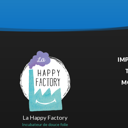
IM
M
La Happy Factory
Incubateur de douce folie