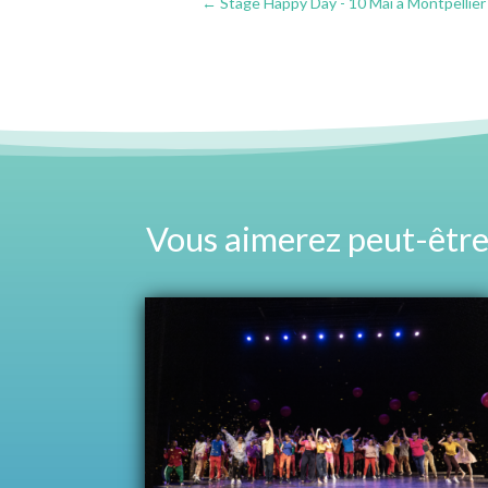
←
Stage Happy Day - 10 Mai à Montpellier
Vous aimerez peut-être