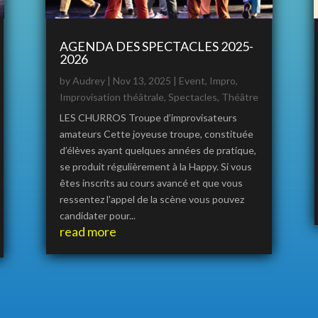
AGENDA DES SPECTACLES 2025-
2026
by
Audrey
|
Nov 13, 2025
|
Event
,
Impro
,
Improvisation théâtrale
,
Spectacles
,
Théâtre
LES CHURROS Troupe d’improvisateurs
amateurs Cette joyeuse troupe, constituée
d’élèves ayant quelques années de pratique,
se produit régulièrement à la Happy. Si vous
êtes inscrits au cours avancé et que vous
ressentez l’appel de la scène vous pouvez
candidater pour...
read more