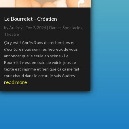
Le Bourrelet – Création
by
Audrey
|
Fév 7, 2024
|
Danse
,
Spectacles
,
Théâtre
Ça y est ! Après 3 ans de recherches et
d’écriture nous sommes heureux de vous
annoncer que le seule en scène « Le
Bourrelet » est en train de voir le jour. Le
texte est imprimé et rien que ça ça me fait
tout chaud dans le cœur. Je suis Audrey...
read more