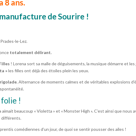
 8 ans.
a manufacture de Sourire !
 Prades-le-Lez.
nnonce
totalement délirant.
illes
! Lorena sort sa malle de déguisements, la musique démarre et les 
ta »
les filles ont déjà des étoiles plein les yeux.
rigolade
. Alternance de moments calmes et de véritables explosions d’
r spontanéité.
folie !
a aimait beaucoup « Violetta » et « Monster High ». C’est ainsi que nous 
 différents.
rentis comédiennes d’un jour, de quoi se sentir pousser des ailes !