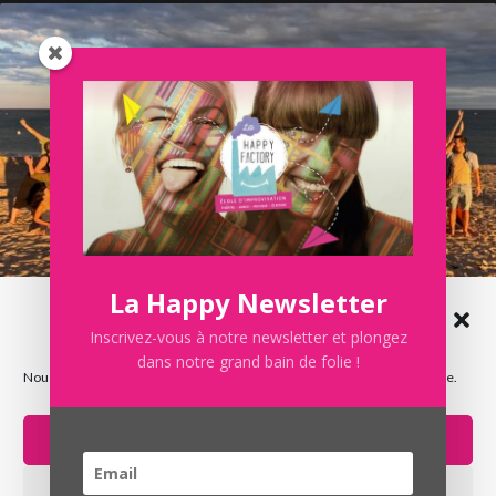
La Happy Newsletter
Gérer le consentement aux
SUMMER IMPRO 2026 100% gratuit
cookies
Inscrivez-vous à notre newsletter et plongez
dans notre grand bain de folie !
Nous utilisons des cookies pour optimiser notre site web et notre service.
Accepter
Refuser