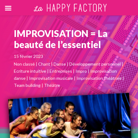
IMPROVISATION = La
beauté de l’essentiel
15 février 2023
Non classé
|
Chant
|
Danse
|
Développement personnel
|
Ecriture intuitive
|
Entreprises
|
Impro
|
Improvisation
danse
|
Improvisation musicale
|
Improvisation théâtrale
|
Team building
|
Théâtre