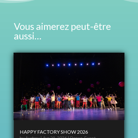
Vous aimerez peut-être
aussi…
HAPPY FACTORY SHOW 2026
by
Audrey
|
Avr 29, 2026
|
Danse
,
Event
,