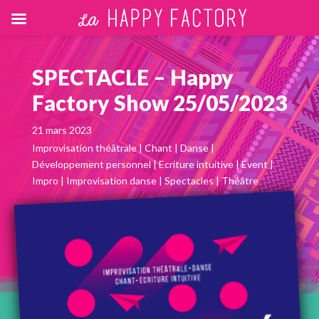
SPECTACLE – Happy
Factory Show 25/05/2023
21 mars 2023
Improvisation théâtrale
|
Chant
|
Danse
|
Développement personnel
|
Ecriture intuitive
|
Event
|
Impro
|
Improvisation danse
|
Spectacles
|
Théâtre