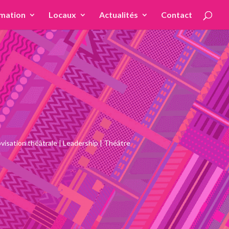
mation
Locaux
Actualités
Contact
visation théâtrale
|
Leadership
|
Théâtre