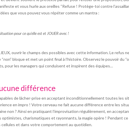
manifeste et vous hurle aux oreilles “Refuse ! Protège-toi contre l’assaill
d’idées que vous pouvez vous répéter comme un mantra :
ituation pour ce qu’elle est et JOUER avec !
les JEUX, ouvrir le champs des possibles avec cette information. Le refus
e “non” bloque et met un point final à l’histoire. Observez le pouvoir du “
its, pour les managers qui conduisent et inspirent des équipes…
aucune différence
apables de lâcher-prise en acceptant inconditionnellement toutes les si
érience en impro ! Votre cerveau ne fait aucune différence entre les situa
aine non ? Ainsi en pratiquant l’improvisation régulièrement, en acceptan
optimistes, charismatiques et rayonnants, la magie opère ! Pendant ce te
 cellules et dans votre comportement au quotidien.