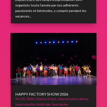
organisés toute l'année par nos adhérents
passionnés et bénévoles, y compris pendant les
vacances...
HAPPY FACTORY SHOW 2026
Avr 29, 2026
|
Danse
,
Event
,
Improvisation danse
,
Improvisation théâtrale
,
Spectacles