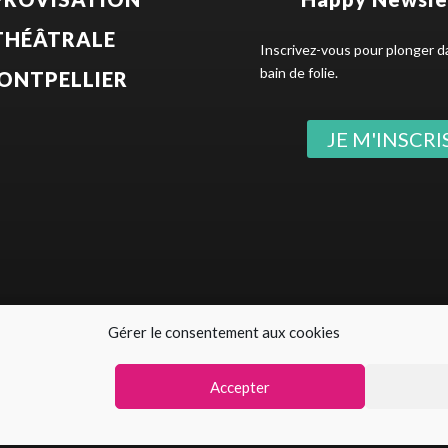
THÉÂTRALE
Inscrivez-vous pour plonger d
bain de folie.
ONTPELLIER
JE M'INSCRIS
Gérer le consentement aux cookies
La Happy Factory © 2021 – web design par
benjamin
M
de confidentialité
–
Conditions Générales de Ventes (CGV)
–
Règlement
Accepter