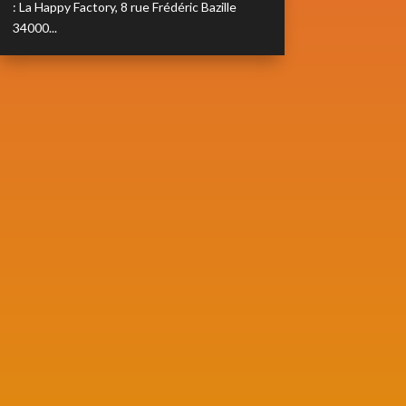
: La Happy Factory, 8 rue Frédéric Bazille
34000...