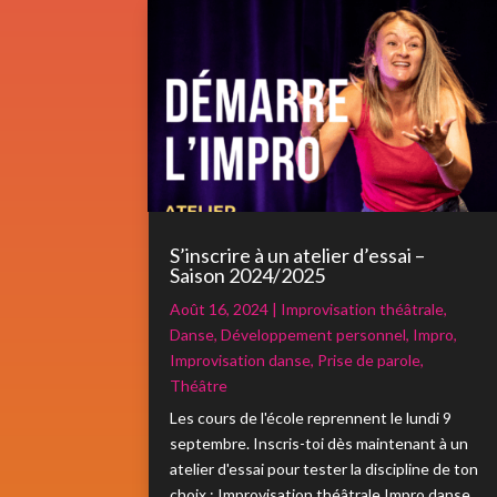
S’inscrire à un atelier d’essai –
Saison 2024/2025
Août 16, 2024
|
Improvisation théâtrale
,
Danse
,
Développement personnel
,
Impro
,
Improvisation danse
,
Prise de parole
,
Théâtre
Les cours de l'école reprennent le lundi 9
septembre. Inscris-toi dès maintenant à un
atelier d'essai pour tester la discipline de ton
choix : Improvisation théâtrale Impro danse