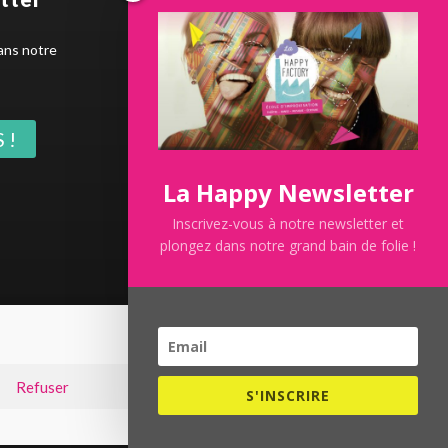
Dernière news
ans notre
 !
La Happy Newsletter
Inscrivez-vous à notre newsletter et
SUMMER IMPRO 2026 100% gratuit
plongez dans notre grand bain de folie !
 intérieur
Refuser
Préférences
S'INSCRIRE