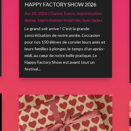
HAPPY FACTORY SHOW 2026
Avr 29, 2026
|
Danse
,
Event
,
Improvisation
danse
,
Improvisation théâtrale
,
Spectacles
Le grand soir arrive ! C’est la grande
concrétisation de notre année. L’occasion
pour nos 150 élèves de convier leurs amis et
leurs familles à plonger, le temps d’un après-
midi, au cœur de notre belle pratique. Le
Happy Factory Show est avant tout un
festival...