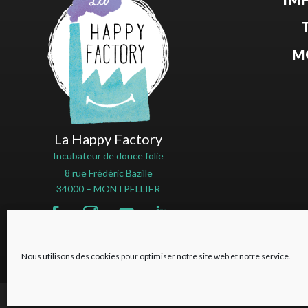
M
La Happy Factory
Incubateur de douce folie
8 rue Frédéric Bazille
34000 – MONTPELLIER
Nous utilisons des cookies pour optimiser notre site web et notre service.
Politique 