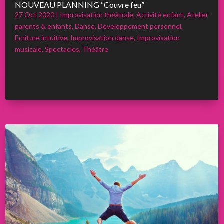
NOUVEAU PLANNING “Couvre feu”
27 Oct 2020
|
Improvisation théâtrale
,
Activité enfant
,
Atelier
parents & enfants
,
Danse
,
Développement personnel
,
Ecriture intuitive
,
Improvisation danse
,
Improvisation
musicale
,
Spectacles
,
Théâtre